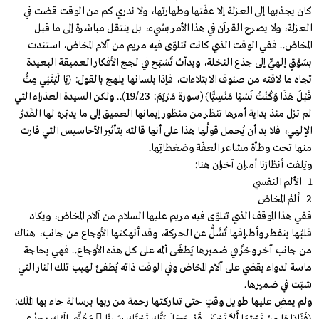
كان يجذبها إلى العزلة إلا عفّتها وطهارتها، ولا ندري كم من الوقت قضت في
العزلة، ولا يصرح القرآن في هذا الأمر بشيء، بل ينتقل مباشرة إلى ما قبل
المخاض.. ففي الوقت الذي كانت تتلوّى فيه مريم من آلام المخاض، استندت
بسَوْقٍ إلهيٍّ إلى جذع النخلة، وبدأتْ تَسْبَح في لجج الأفكار العميقة البعيدة
تجاه ما لاقته من صنوف الابتلاءات، فإذا بلسانها يلهج بالقول: ﴿يَا لَيْتَنِي مِتُّ
قَبْلَ هَذَا وَكُنْتُ نَسْيًا مَنْسِيًّا﴾ (سورة مَرْيَمَ: 19/23).. ولكن السيدة العذراء التي
لم تزل منذ بداية أمرها تنظر من منظور إيمانها العميق إلى ما يدبّره لها القَدرُ
الإلهي، فلا بد أن يُحمل قولُها هذا على أنها قالته بتأثير الأحاسيس التي فارت
منها تحت وطأة مشاعر العفّة وضغطاتِها.
ويَلفت أنظارَنا أمران آخران هنا:
1- الألم النفسي
2- ألمُ المخاض
ففي هذا الموقف الذي تتلوّى فيه مريم عليها السلام من آلام المخاض، ويكاد
قلبُها ينفطر وأطرافها تُشَلُّ عن الحركة، وقد أنهكتها الأوجاع من جانب، هناك
من جانب آخر وخزٌ في ضميرها يَطغَى ألمُه على كل هذه الأوجاع.. فهي بحاجة
ماسة لدواء يقضي على آلام المخاض وفي الوقت ذاته يُطفئ لهيب تلك النار التي
شبّت في ضميرها.
ولم يمضِ عليها طويل وقتٍ حتى تداركتها رحمة من ربها برسالة جاء بها المَلَك: