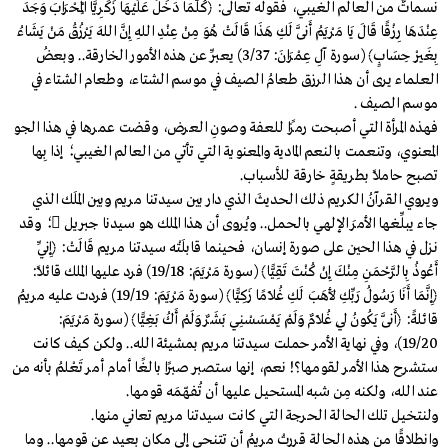
نسماتٌ من العالم الغيبي، فقوله تعالى: ﴿كُلَّمَا دَخَلَ عَلَيْهَا زَكَرِيَّا الْمِحْرَابَ وَجَدَ
عِنْدَهَا رِزْقًا قَالَ يَا مَرْيَمُ أَنَّى لَكِ هَذَا قَالَتْ هُوَ مِنْ عِنْدِ اللهِ إِنَّ اللهَ يَرْزُقُ مَنْ يَشَاءُ
بِغَيْرِ حِسَابٍ﴾ (سورة آلِ عِمْرَانَ: 3/37) يعبِّر عن هذه الأمور الخارقة.. وبعضُ
العلماء يرى أن هذا الرزق طعامُ الصيف في موسم الشتاء، وطعام الشتاء في
موسم الصيف .
فهذه المرأة التي أصبحت رمزًا للعفة وصونِ العرض، وقضت عمرها في هذا الجو
المعنوي، وتنعمت بالنعم المادية والمعنوية التي تأتي من العالم الغيبي؛ إذا بِها
تصبح حاملًا بطريقةٍ خارقة للأسباب.
ويروي القرآنُ الكريم ذلك الحديثَ الذي دار بين سيدتنا مريم وبين الملَك الذي
جاء يبلِّغها الأمرَ الإلهي بالحمل.. ويُروى أن هذا الملك هو سيدنا جبريل ؛ وقد
نزل في هذا الحين على صورة إنسان، فحينما قابلَتْه سيدتنا مريم قَالَتْ: ﴿إِنِّي
أَعُوذُ بِالرَّحْمَنِ مِنْكَ إِنْ كُنْتَ تَقِيًّا﴾ (سورة مَرْيَمَ: 19/18) فرد عليها الملك قائلًا:
﴿إِنَّمَا أَنَا رَسُولُ رَبِّكِ لأَهَبَ لَكِ غُلَامًا زَكِيًّا﴾ (سورة مَرْيَمَ: 19/19) فردت عليه مريمُ
قائلةً: ﴿أَنَّى يَكُونُ لِي غُلَامٌ وَلَمْ يَمْسَسْنِي بَشَرٌ وَلَمْ أَكُ بَغِيًّا﴾ (سورة مَرْيَمَ:
19/20)، وفي نهاية الأمر حملت سيدتنا مريم بمشيئة الله.. ولكن كيف كانت
ستشرح هذا الأمر لقومها؟! نعم، إنها ستصبر صبرًا بالغًا أمام أمر تَعْلمُ بأنه من
عند الله، ولكنه مِن شبه المستحيل عليها أن تُفهّمَه قومها.
ولنتخيل تلك الحالة الحرجة التي كانت سيدتنا مريم تعاني منها.
وانطلاقًا من هذه الحالة قررتْ مريمُ أن تتنحى إلى مكان بعيد عن قومها.. وما