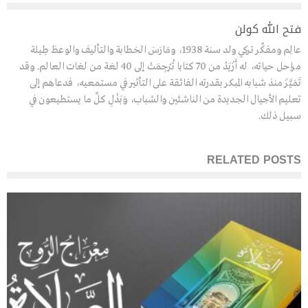
فتح الله كولن
عالِم ومفكِّر تركي ولد سنة 1938، ومَارَسَ الخطابة والتأليف والوعظ طِيلة
مراحل حياته، له أَزْيَدُ من 70 كتابا تُرْجِمَتْ إلى 40 لغة من لغات العالم. وقد
تَمَيَّزَ منذ شبابه المبكر بقدرته الفائقة على التأثير في مستمعيه، فدعاهم إلى
تعليم الأجيال الجديدة من الناشئين والشباب، وَبَذْلِ كلِّ ما يستطيعون في
سبيل ذلك.
RELATED POSTS