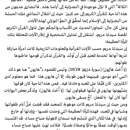
الآيات التي تتعرض لهما.. كما أنه من خلالها يُمْكنُ دحض قضيةِ: “الأقانيم
الثلاثة” التي لا تزال موجودة في النصرانية إلى أيامنا هذه.. فالنصارى مدينون من
هذه الناحية للقرآن الكريم إلى حد كبير؛ حيث إن انتقال النجاشي مَلِك الحبشة
من النصرانية إلى الإسلام إنما تَحقَّق في الجوِّ النوراني لهذه الآيات.
وعلى كل حال، نتجاوز الحديث عن الأسباب والحِكَم حول تناول القرآن الكريم
لقصة سيدتنا مريم، لننتقل إلى تحليل الشخصية في إطار الآيات المتعلقة بتلك
المرأة العظيمة:
إن سيدتنا مريم حسب الآيات القرآنية والمعلومات التاريخية كانت امرأة مباركة
نذرها أبواها لخدمة المعبَدِ قبل أن تُولَد، والقرآن يَذكر أن قومها خاطبوها
بقولهم:
﴿يَا أُخْتَ هَارُونَ﴾ (سورة مَرْيَمَ: 19/28). وليس المقصود بـ”هارون” هنا هو ذلك
النبي أخو موسى، فبينهما قرون طويلة، إلا أن هارون هذا -كما هو معلوم لدى
الكثيرين- كان قيِّمًا على المعبد وخادمًا فيه.. فمن هذه الناحية كان قومُها
يشبِّهونها بهارون في تبتُّلها فيقولون لها: ﴿يَا أُخْتَ هَارُونَ﴾، وتَذكُر بعض الروايات
أنها كان لها -بالفعل- أخٌ يسمّى هارون.
ومن حيث إن سيدتنا مريم كانت موهوبة للمعبد فقد قضت جُلَّ أيام طفولتها
وشبابها في المعبد، فهذه المرأة العظيمة التي وَجدت نفسها -بإرادتها أو خارجَ
إرادتها- في هذا المكان الذي تتنسَّم فيه نسماتٍ لاهوتية صباحَ مساءَ، قد اكتَسبت
بمرور الوقت عمقًا روحانيًّا وصفاءً نفسيًّا؛ فكانت تهبّ عليها صباح مساء