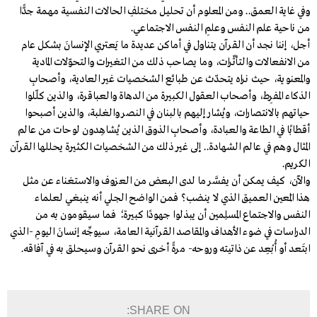
وفي غاية العمق.. ومن المعلوم أن تحليل مختلفِ الحالات النفسية مهمة جدًّا
من ناحية علم النفس وعلمِ النفس الاجتماعي.
أجل، إننا نجد أن القرآن يتناول في أماكن عديدة ما يَعتري الإنسانَ بشكل عام
من الانفعالات والتأثّرات، وما يصاحب ذلك من التغيرات والتحوّلات المادية
والمعنوية، حيث نراه يتحدّث عن طبائع الشخصيات غير العادية، وأصحابِ
الذكاء المفرِط، وأصحاب العقول الكبيرة من الدهاة والعباقرة، والذين كلّلوا
حياتهم بالانتصارات، ويُشار إليهم بالبنان في النصر والغلبة، والذين أصبحوا
أقطابًا في الطاعة والعبادة، وأصحابِ الذوق الذين يُشاهِدون لوحات من عالم
المثال وهم في عالم الشهادة.. إلى غير ذلك من الشخصيات الكثيرة يحللها القرآن
الكريم.
والآن، كيف يمكن أن يفسَّر ما لدى البعض من العزوف والاستغناء عن مثل
هذا المَعين العميق الذي لا ينضب؟ فمن الواضح الجلي أنه ينبغي لعلماء
النفس والاجتماع المسلِمين أن يبذلوا جهودًا كبيرة؛ فما سيقومون به من
الدراسات في ضوء الأهداف والمقاصد القرآنية العامة، سيوجِّه إنسانَ اليومِ -الذي
ابتَعد أو أُبْعِد عن ذاتيته وروحه- مرةً أخرى نحو القرآن وسيحلق به في آفاقه.
SHARE ON: