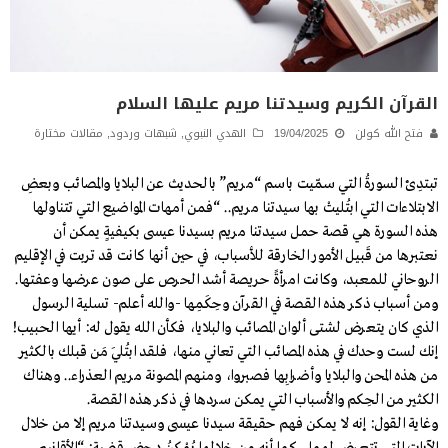
القرآن الكريم وسيدتنا مريم عليها السلام
فتح الله كولن
19/04/2025
الهدي النبوي
,
شبهات وردود
,
مقالات مختارة
تبتدِئ السورةُ التي سمّيت باسم “مريم” بالحديث عن البلايا والمصائب وبعضِ
الابتلاءات التي ابتُليتْ بها سيدتنا مريم.. “فمن أمهات المواضيع التي تتناولها
هذه السورة هي قصة حمل سيدتنا مريم بسيدنا عيسى بكيفيةٍ يمكن أن
نعتبرها من قَبيل الأمور الخارقة للأسباب، في حين أنها كانت قد تربت في الإقليم
الروحاني للمعبد، وكانت امرأةً حريصة أشد الحرص على صون عرضها وعفتها.
ومن أسباب ذكر هذه القصة في القرآن وحِكَمِها -والله أعلم- تسلية الرسول
الذي كان يتعرض لشتى ألوان المصائب والبلايا، فكأن الله يقول له: أيها الحبيب!
إنك لست وحدك في هذه المصائب التي تعاني منها، فلقد ابتُليَ مَن قبلك بالكثير
من هذه المحن والبلايا وأضرابِها فصبروا، ومنهم المصونة مريم العذراء.. وهناك
الكثير من الحِكم والأسباب التي يمكن سردها في ذكر هذه القصة.
وغاية القول: إنه لا يمكن فهم حقيقة سيدنا عيسى وسيدتنا مريم إلا من خلال