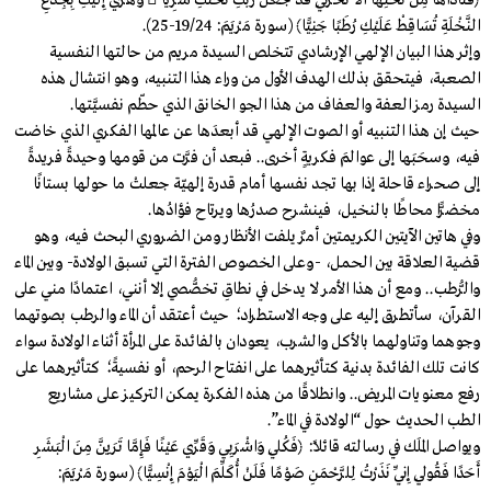
﴿فَنَادَاهَا مِنْ تَحْتِهَا أَلَّا تَحْزَنِي قَدْ جَعَلَ رَبُّكِ تَحْتَكِ سَرِيًّا  وَهُزِّي إِلَيْكِ بِجِذْعِ
النَّخْلَةِ تُسَاقِطْ عَلَيْكِ رُطَبًا جَنِيًّا﴾ (سورة مَرْيَمَ: 19/24-25).
وإثر هذا البيان الإلهي الإرشادي تتخلص السيدة مريم من حالتها النفسية
الصعبة، فيتحقق بذلك الهدف الأول من وراء هذا التنبيه، وهو انتشال هذه
السيدة رمز العفة والعفاف من هذا الجو الخانق الذي حطّم نفسيَّتها.
حيث إن هذا التنبيه أو الصوت الإلهي قد أبعدَها عن عالمها الفكري الذي خاضت
فيه، وسحَبَها إلى عوالمَ فكريةٍ أخرى.. فبعد أن فرَّت من قومها وحيدةً فريدةً
إلى صحراء قاحلة إذا بها تجد نفسها أمام قدرة إلهيّة جعلتْ ما حولها بستانًا
مخضرًّا محاطًا بالنخيل، فينشرح صدرُها ويرتاح فؤادُها.
وفي هاتين الآيتين الكريمتين أمرٌ يلفت الأنظار ومن الضروري البحث فيه، وهو
قضية العلاقة بين الحمل، -وعلى الخصوص الفترة التي تسبق الولادة- وبين الماء
والرُّطب.. ومع أن هذا الأمر لا يدخل في نطاقِ تخصُّصي إلا أنني، اعتمادًا مني على
القرآن، سأتطرق إليه على وجه الاستطراد؛ حيث أعتقد أن الماء والرطب بصوتهما
وجوهما وتناولهما بالأكل والشرب، يعودان بالفائدة على المرأة أثناء الولادة سواء
كانت تلك الفائدة بدنية كتأثيرهما على انفتاح الرحم، أو نفسيةً؛ كتأثيرهما على
رفع معنويات المريض.. وانطلاقًا من هذه الفكرة يمكن التركيز على مشاريع
الطب الحديث حول “الولادة في الماء”.
ويواصل الملَك في رسالته قائلًا: ﴿فَكُلِي وَاشْرَبِي وَقَرِّي عَيْنًا فَإِمَّا تَرَيِنَّ مِنَ الْبَشَرِ
أَحَدًا فَقُولِي إِنِّي نَذَرْتُ لِلرَّحْمَنِ صَوْمًا فَلَنْ أُكَلِّمَ الْيَوْمَ إِنْسِيًّا﴾ (سورة مَرْيَمَ: