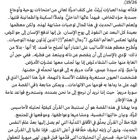
19/26).
فكأنه بهذه العبارات يُربّتُ على كتف امرأة تعاني من امتحانات روحية وأوجاعٍ
جسدية جراء المخاض، فيهدأ عالَمُها الداخليُّ، وتملأُ السكينة والطمانينة قلبَها..
ولِعلم النفس الحديث في هذا المجال توصيات مشابهة لهذه، ولكن معظمها
بعيدة كل البعد عن النفوذ إلى روح الإنسان، بل إنها تدفع الإنسان إلى جو المرض،
وكلها تعكس العالَم الفكري لـ”رجال العلم”(!) الذين يُدْلون بهذه التوصيات..
وتُطرَح معظم هذه الأساليب على اعتبار أنها تُصلِح ما فَسد، إلا أنها -بدلًا من
ذلك- تؤدي بالإنسان إلى أن ينفصم عن ذاته ويبتعدَ عن فطرته.. ففي حين أن
الغاية منها جلب الشفاء لمرض إذا بها تَجلب معها عشراتِ الأمراض.
وأخيرًا، وُلد سيدنا عيسى، فأتت مريمُ به إلى قومها تحملُه في حضنها،
فشخصت العيون مستغرِبة ونطقت الألسنة بالتهمة، فردَّ هذا الصبيُّ الذي في
المهد على ما رماها به قومها من الاتهامات… ويمكن متابعة باقي القصة من
سورة مريم؛ حيث إننا نريد أن نرجع إلى ما نحن بصدده، ونستخرجَ قواعد عامة
في هذا الإطار.
وما يهمّنا في هذه القصة هو أن نستنبط من القرآن كيفيّةَ تحليله لأحاسيسِ
المرأة، وبيان حالتِها النفسية، ومشاعرِها وعواطفها، وموقعها في المجتمع.
فيُلاحَظ أن القرآن يحلِّق في الآفاق اللدنّية التي لم يصل إليها بعدُ علمُ النفس
الحديث، ونرى أن رايته ترفرف خفَّاقة في أعلى الذرَى.. فإذا نظرنا إلى القرآن من
هذه الناحية، فسنرى أن التحليلات التي قدَّمها قبل قرون لهي مبهرة للعقول