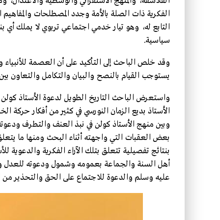
الفلاسفة، والمنهج الاستقرائي والوسطية والاعتدال، وم
الفكرية ذات الصلة بالأمة وجدد المصطلحات والمفاهيم ال
التابع له، وهو تيار خدمي اجتماعي تربوي لا يملك أي بن
سياسية.
وقد خلص الباحث إلى التأكيد على أن العصمة للأنبياء 
يستوجب القيام بالنصح والبيان والتكامل والتعاون بين
واستعرض الباحث التاريخ الطويل لدعوة الأستاذ كولن وح
الأستاذ بديع الزمان النورسي في كثير من أفكار حركة الخ
وبين منهج الأستاذ كولن في نبذ العنف والتطرف ودعوت
بعض العقبات التي واجهته أثناء البحث ومنها ما يتعلق 
بنتائج تفصيلية تتعلق بتلك الآراء الفكرية والدعوية لل
أهل السنة والجماعة بعمومه وشمول ودعوته للعدل وال
عليه وسلم والدعوة للاجتماع على الحق والتحذير من ا