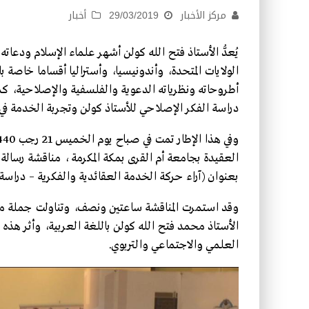
مركز الأخبار
29/03/2019
أخبار
يُعدُّ الأستاذ فتح الله كولن أشهر علماء الإسلام ودع
الولايات المتحدة، وأندونيسيا، وأستراليا أقساما خاص
أطروحاته ونظرياته الدعوية والفلسفية والإصلاحية، ك
دراسة الفكر الإصلاحي للأستاذ كولن وتجربة الخدمة ف
العقيدة بجامعة أم القرى بمكة المكرمة ، مناقشة رسالة 
بعنوان (آراء حركة الخدمة العقائدية والفكرية – دراسة 
وقد استمرت المناقشة ساعتين ونصف، وتناولت جملة من
الأستاذ محمد فتح الله كولن باللغة العربية، وأثر هذه 
العلمي والاجتماعي والتربوي.