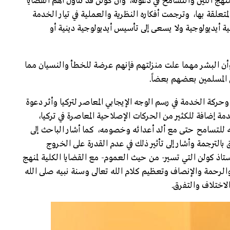
نهج اللين والتسامح في دعوته، وأن كولن قد تناول أهم القضايا
متعلقة بها، وترجمت أفكاره النظرية والعملية في تيار الخدمة
ية أيديولوجية ولا يسعى إلى تأسيس أيديولوجية دينية أو
وأن البشر مهما علت منزلتهم فإنهم عرضة للخطأ والنسيان مما
 المسلمين بعضهم بعضاً.
ركة الخدمة في رسم الوجه الإيجابي المعاصر لتركيا وأثر دعوة
دمة إضافة للكثير من الحركات الإصلاحية المعاصرة في تركيا،
ه للتسامح حتى مع ألد أعدائه وخصومه، كما أشار الباحث إلى
بالترجمة وأشار إلى تأثير ذلك في عدم القدرة على الخروج
أستاذ كولن التي تسير- من حيث العموم- مع القضايا الكلية لمنهج
رحمة والإنصاف وتعظيم كلام الله تعالى وسنة نبيه صلى الله
لاختلاف والتفرق.