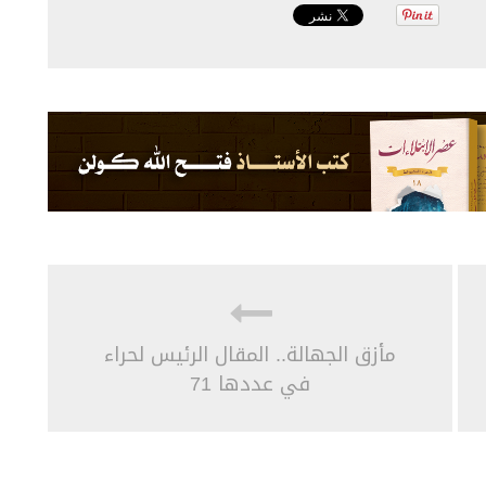
مأزق الجهالة.. المقال الرئيس لحراء
في عددها 71