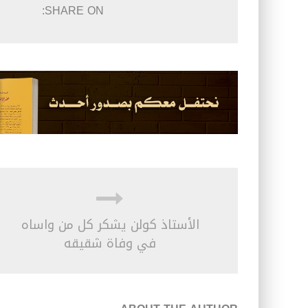
SHARE ON:
الأستاذ كولن يشكر كل من واساه
في وفاة شقيقه