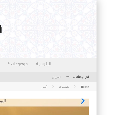
الرئيسية
موضوعات
آخر الإضافات
الشروق
Home
تصنيفات
أخبار
المثقفون المتعلقون بالأماني والخيالات
تضحيات خدام الإسلام المعاصرين
نفحات قدسية في خدمة أمتنا