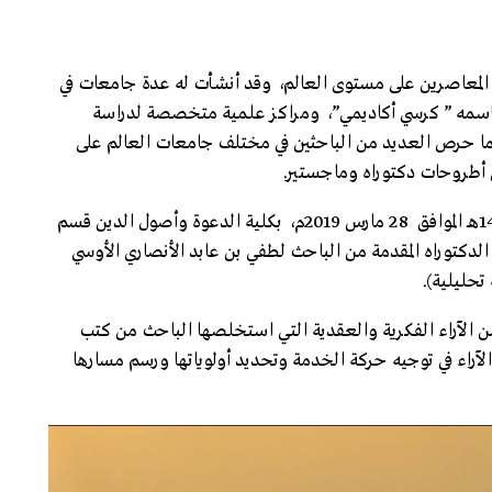
اته المعاصرين على مستوى العالم، وقد أنشأت له عدة جامعات في
ة باسمه ” كرسي أكاديمي”، ومراكز علمية متخصصة لدراسة
ما حرص العديد من الباحثين في مختلف جامعات العالم على
ي أطروحات دكتوراه وماجستير.
وفي هذا الإطار تمت في صباح يوم الخميس 21 رجب 1440هـ الموافق 28 مارس 2019م، بكلية الدعوة وأصول الدين قسم
الدكتوراه المقدمة من الباحث لطفي بن عابد الأنصاري الأوسي
تحليلية).
 الآراء الفكرية والعقدية التي استخلصها الباحث من كتب
الآراء في توجيه حركة الخدمة وتحديد أولوياتها ورسم مسارها