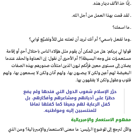
ــ إذًا خذ الألف دينار هذه.
ــ لقد قمت بهذا العمل من أجل الله.
ــ ما اسمك؟
ــ وما تفعل باسمي؟ أم أنك تريد أن تعلنه على الملأ وتضيِّع ثوابي؟
قولوا لي بربكم: هل من الممكن أن يقوم مثل هؤلاء الناس باحتلال أحدٍ أو إقامة
مستعمرات على وجه البسيطة؟! أم الأحرى أن نقول: إن العداوة والحقد عندما
يصلان إلى مستوى معين فإنَّكم ترون الذين امتلأت صدورهم بهذه الصفات
البغيضة لهم أعين ولكن لا يبصرون بها، ولهم آذان ولكن لا يسمعون بها، ولهم
قلوب وعقول ولكن لا يفقهون بها.
حرَّر الإسلام شعوب الدول التي فتحها ولم يضع
حظرًا على أديانهم ومشاعرهم وأفكارهم، بل
كفل الرعاية لهم جميعًا كما كفلها تمامًا
للمنتسبين إليه ومواطنيه.
مفهوم الاستعمار والإمبريالية
والآن لنرجع إلى الموضوع الرئيس: ما معنى الاستعمار والإمبريالية؟ ومن الذي