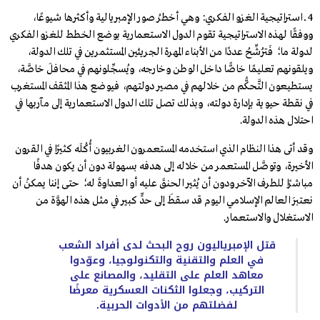
4 ــ استراتيجية الغزو الفكري: وهي أخطرُ صور الإمبريالية وأكثرها شيوعًا،
ووفقًا لهذه الاستراتيجية تقوم الدول الاستعمارية بوضع الخطط للغزو الفكري
لدولة ما؛ فَتُرَشِّحُ عددًا من الأبناء المهرة الجريئين المستثمرين في تلك الدولة،
ويلقونهم تعليمًا خاصًّا داخل الوطن وخارجه، ويُسجِّلونهم في محافلَ خاصَّة،
يستطيعون التَّحكُّم من خلالهم في مصير دولتهم، فيوضع هذا المثقف المستغرب
في نقطة حيوية بإدارة دولته، وبذلك تصل تلك الدول الاستعمارية إلى مآربها في
احتلال هذه الدولة.
وقد أتى هذا النظام الذي استخدمه المستعمرون الغربيون أُكُلَه كثيرًا في القرون
الأخيرة، وتوصَّل المستعمر من خلاله إلى هدفه بسهولة دون أن يكون هدفًا
مباشرًا للطرف الآخر ودون أن يُثير الحنقَ عليه أو العداوةَ له؛ حتى إننا يمكنُ أن
نعتبرَ العالم الإسلامي اليوم قد سقطَ إلى حدٍّ كبير في مثل هذه الهوَّة من
الاستغلال والاستعمار.
قتل الإمبرياليون روح البحث لدى أفراد الشعب
في العلم والتقنية والتكنولوجيا، وعوّدوا
معاهد العلم على التقليد، والمصانع على
التركيب، وجعلوا الثكنات العسكرية معرضًا
لفضلتهم من الأدوات الحربية.