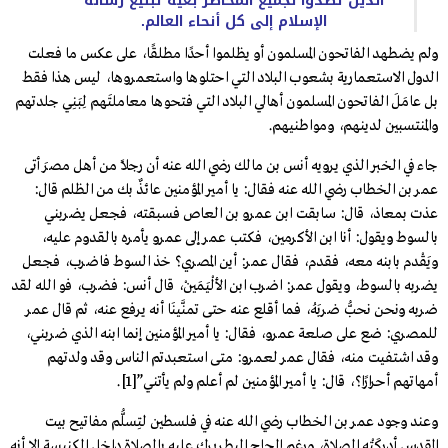
الذين تصدّوا لجميع المخاطر بغية تبليغ رسالة
الإسلام إلى كل أنحاء العالم.
ولم يضطهد الفاتحون المسلمون أو يظلموا أحدًا مطلقًا، على عكس ما فعلت
الدول الاستعمارية بشعوب البلاد التي احتلوها واستعمروها، ليس هذا فقط
بل عامَلَ الفاتحون المسلمون أهالي البلاد التي فتحوها معاملتَهم لِبَنِي جلدتهم
والمنتسبين لدينهم، ومواطنيهم.
جاء في الخبر الذي يرويه أنس بن مالك رضي الله عنه أن رجلًا من أهل مصرَ أتى
عمر بن الخطاب رضي الله عنه فقال: يا أمير المؤمنين عائذٌ بك من الظلم قال:
عذت بمعاذ، قال: سابقت ابن عمرو بن العاص فسبقته، فجعل يضربني
بالسوط ويقول: أنا ابن الأكرمين، فكتب عمر إلى عمرو يأمره بالقدوم عليه،
ويَقْدم بابنه معه، فقدم، فقال عمر: أين المصري؟ خذ السوط فاضرب، فجعل
يضربه بالسوط، ويقول عمر: اضرب ابن الألْيَمَيْن، قال أنس: فضرب، فو الله لقد
ضربه ونحن نحبُّ ضربَهُ، فما أقلع عنه حتى تمنَّينَا أنه يرفع عنه، ثم قال عمر
للمصري: ضع على صلعة عمرو، فقال: يا أمير المؤمنين إنما ابنه الذي ضربني،
وقد اشتفيت منه، فقال عمر لعمرو: متى استعبدتم الناس وقد ولدتهم
أمهاتهم أحرارًا؟، قال: يا أمير المؤمنين لم أعلم ولم يأتني”
[1]
.
وعند وجود عمر بن الخطاب رضي الله عنه في فلسطين لتِسلُّم مفاتيح بيت
المقدس أدركَتْه الصلاة، ورغم إلحاح البطريرك عليه بالصلاة داخل الكنيسة إلا أنه