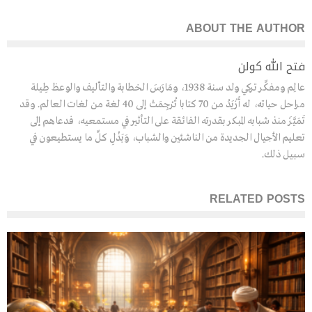
ABOUT THE AUTHOR
فتح الله كولن
عالِم ومفكِّر تركي ولد سنة 1938، ومَارَسَ الخطابة والتأليف والوعظ طِيلة
مراحل حياته، له أَزْيَدُ من 70 كتابا تُرْجِمَتْ إلى 40 لغة من لغات العالم. وقد
تَمَيَّزَ منذ شبابه المبكر بقدرته الفائقة على التأثير في مستمعيه، فدعاهم إلى
تعليم الأجيال الجديدة من الناشئين والشباب، وَبَذْلِ كلِّ ما يستطيعون في
سبيل ذلك.
RELATED POSTS