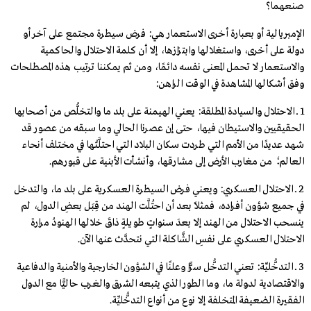
صنعهما؟
الإمبريالية أو بعبارة أخرى الاستعمار هي: فرض سيطرة مجتمع على آخر أو
دولة على أخرى، واستغلالها وابتزازها، إلا أن كلمة الاحتلال والحاكمية
والاستعمار لا تحمل المعنى نفسه دائمًا، ومن ثم يمكننا ترتيب هذه المصطلحات
وفق أشكالها المشاهدة في الوقت الراهن:
1 ــ الاحتلال والسيادة المطلقة: يعني الهيمنة على بلد ما والتخلُّص من أصحابها
الحقيقيين والاستيطان فيها، حتى إن عصرنا الحالي وما سبقه من عصور قد
شهد عديدًا من الأمم التي طردت سكان البلاد التي احتلَّتْها في مختلف أنحاء
العالم؛ من مغارب الأرض إلى مشارقها، وأنشأت الأبنية على قبورهم.
2 ــ الاحتلال العسكري: ويعني فرض السيطرة العسكرية على بلد ما، والتدخل
في جميع شؤون أفراده، فمثلًا بعد أن احتُلَّت الهند من قِبَل بعضِ الدول، لم
ينسحب الاحتلال من الهند إلا بعدَ سنواتٍ طويلةٍ ذاقَ خلالها الهنودُ مرارة
الاحتلال العسكري على نفسِ الشَّاكلة التي نتحدَّث عنها الآن.
3 ــ التدخُّليِّة: تعني التدخُّل سرًّا وعلنًا في الشؤون الخارجية والأمنية والدفاعية
والاقتصادية لدولة ما، وما الطور الذي يتبعه الشرق والغرب حاليًّا مع الدول
الفقيرة الضعيفة المتخلفة إلا نوع من أنواع التدخُّليِّة.