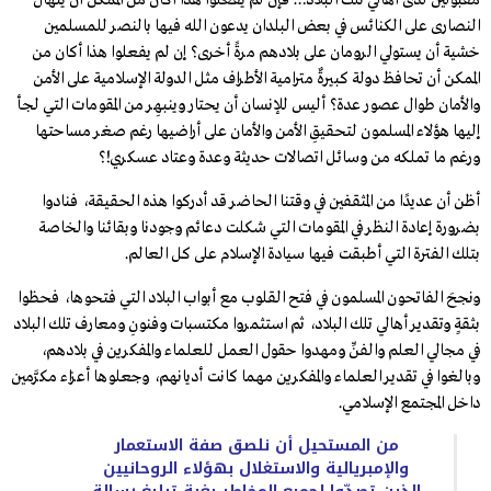
مقبولين لدى أهالي تلك البلاد… فإن لم يفعلوا هذا أكان من الممكن أن ينهال
النصارى على الكنائس في بعض البلدان يدعون الله فيها بالنصر للمسلمين
خشية أن يستولي الرومان على بلادهم مرةً أخرى؟ إن لم يفعلوا هذا أكان من
الممكن أن تحافظ دولة كبيرةٌ مترامية الأطراف مثل الدولة الإسلامية على الأمن
والأمان طوال عصور عدة؟ أليس للإنسان أن يحتار وينبهِر من المقومات التي لجأ
إليها هؤلاء المسلمون لتحقيقِ الأمن والأمان على أراضيها رغم صغر مساحتها
ورغم ما تملكه من وسائل اتصالات حديثة وعدة وعتاد عسكري!؟
أظن أن عديدًا من المثقفين في وقتنا الحاضر قد أدركوا هذه الحقيقة، فنادوا
بضرورة إعادة النظر في المقومات التي شكلت دعائم وجودنا وبقائنا والخاصة
بتلك الفترة التي أطبقت فيها سيادة الإسلام على كل العالم.
ونجحَ الفاتحون المسلمون في فتح القلوب مع أبواب البلاد التي فتحوها، فحظوا
بثقةٍ وتقدير أهالي تلك البلاد، ثم استثمروا مكتسبات وفنونِ ومعارف تلك البلاد
في مجالي العلم والفنِّ ومهدوا حقول العمل للعلماء والمفكرين في بلادهم،
وبالغوا في تقدير العلماء والمفكرين مهما كانت أديانهم، وجعلوها أعزاء مكرَّمين
داخل المجتمع الإسلامي.
من المستحيل أن نلصق صفة الاستعمار
والإمبريالية والاستغلال بهؤلاء الروحانيين