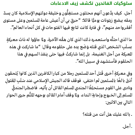
سلوكيات الفاتحين تكشف زيف الادعاءات
أجل، كيف يدَّعون أنهم محتلون مستغِلُّون وخليفة دولتهم الإسلامية كان يسدّ
رمقه ببضع زيتونات يوميًّا قائلًا: “حريّ بي أن أعيش عامة المسلمين وعلى مستوى
أفقر واحد منهم”، في فترة كانت تتابع فيها الفتوحات في كل أنحاء العالم”.
ما الذي احتلَّه واستعمره ذلك الذي كان همُّه الآخرة، ولما جاؤوا له ذاتَ معركةٍ
بسلَبِ الشخص الذي قتله وَضَع يده على حلقومه وقال: “ما شاركت في هذه
المعركة من أجل الغنيمة، بل إنما شاركتُ فيها حتى ينفذ السهم في هذا
الحلقوم فأستشهد في سبيل الله”.
وفي معركةٍ أخرى قَتل أحد المسلمين رجلًا من كبار الكافرين الذين كانوا يُلحقون
أذىً بالغًا بالمسلمين ثم اختفى، فوقف قائد الجيش الإسلامي عند سَلَبِ المقتولِ
ونادى على القوم مستحلِفًا الجندي المسلم القاتل أن يأتيه، فاضطر الجنديُّ
المسلم إلى الخروج وإجابةِ النداء، ولما وقف أمام القائدِ بوجهه الملثَّم جرى الحوار
التالي بين الاثنين:
ـــ بالله عليك هل أنت من قتله؟
ــ أجل.