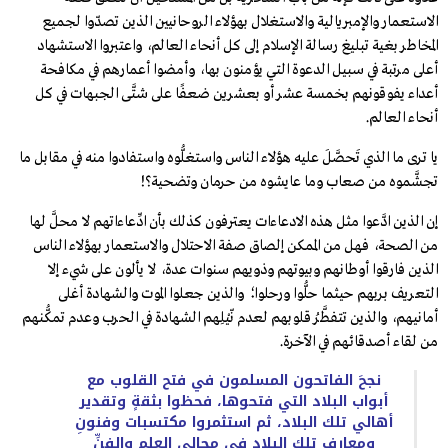
الاستعمار والإمبريالية والاستغلال بهؤلاء الروحانيين الذين تصدّوا لجميع
المخاطر بغية تبليغ رسالة الإسلام إلى كل أنحاء العالم، واعتبروا الاستشهاد
أعلى مرتبة في سبيل الدعوة التي يؤمنون بها، وأمضوا أعمارهم في مكافحة
أعداء يفوقونهم بخمسة عشر أو بعشرين ضعفًا على شتَّى الجبهات في كل
أنحاء العالم.
يا ترى ما الذي تَحصَّلَ عليه هؤلاء الناس واستغلُّوه واستفادوا منه في مقابل ما
تجشَّموه من صعاب وما عايشوه من حرمان وتضحية؟!
إن الذين ادَّعوا مثل هذه الادعاءات يعترفون كذلك بأن ادِّعاءاتهم لا محلَّ لها
من الصحة، فهل من الممكن إلصاق صفة الاحتلال والاستعمار بهؤلاء الناس
الذين فارقوا أوطانهم وبيوتهم وذويهم سنوات عدة، لا يألون على شيء إلا
التعريف بربهم حيثما حلُّوا ورحلوا؛ والذين جعلوا الموت والشهادة أغلى
أمانيهم، والذين تتفطَّرُ قلوبهم لعدم نّيْلِهم الشهادة في الحرب وعدم تمكُّنهم
من لقاء أصدقائهم في الآخرة.
نجحَ الفاتحون المسلمون في فتح القلوب مع
أبواب البلاد التي فتحوها، فحظوا بثقةٍ وتقدير
أهالي تلك البلاد، ثم استثمروا مكتسبات وفنونِ
ومعارف تلك البلاد في مجالي العلم والفنِّ