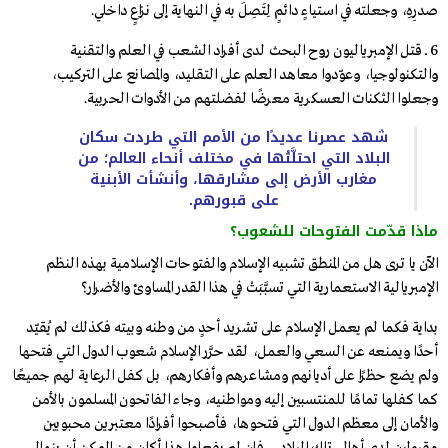
صدرِهِ، وجعلته في استياءٍ دائمٍ لِتَصِلَ به في النهاية إلى نزاعٍ داخلي.
6 ــ قتل الإمبرياليون روح البحث لدى أفراد الشعب في العلم والتقنية
والتكنولوجيا، وعوّدوا معاهد العلم على التقليد، والمصانع على التركيب،
وجعلوا الثكنات العسكرية معرضًا لفضلتهم من الأدوات الحربية.
شهد عصرنا عديدًا من الأمم التي طردت سكان
البلاد التي احتلَّتْها في مختلف أنحاء العالم؛ من
مغارب الأرض إلى مشارقها، وأنشأت الأبنية
على قبورهم.
ماذا قدّمت الفتوحات للشعوب؟
الآن يا ترى هل من المنطق تشبيه الإسلام والفتوحات الإسلامية بهذه النظم
الإمبريالية الاستعمارية التي تسبَّبَتْ في هذا القدر المساوئ والأضرار؟
بداية فكما لم يعمل الإسلام على تشريد أحدٍ من وطنه وبيته فكذلك لم يُقيّد
أحدًا ويمنعه عن السعي والعمل، لقد حرَّر الإسلام شعوب الدول التي فتحها
ولم يضع حظرًا على أديانهم ومشاعرهم وأفكارهم، بل كفل الرعاية لهم جميعًا
كما كفلها تمامًا للمنتسبين إليه ومواطنيه، وجاء الفاتحون المسلمون بالأمن
والأمان إلى معظم الدول التي فتحوها، فأصبحوا أفرادًا معتبرين محبوبين