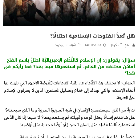
هل تُعدُّ الفتوحات الإسلامية احتلالًا؟
فتح الله كولن
14/10/2023
شبهات وردود
سؤال: يقولون: إن الإسلام كالنُّظُم الإمبرياليَّة احتلّ باسم الفتح
أماكن مختلفة من العالم، ثم استعمرها فيما بعد؟ فما رأيكم في
هذا؟
الجواب: لا يختلف هذا الادِّعاء عن بقية الادعاءات المُغْرضة الأخرى التي يلهث بها
أعداء الإسلام، والتي تهدف إلى خداع وتضليل المسلمين الذين لا يعرفون الإسلام
حقَّ المعرفة.
بدايةً من الذي سيستعمره الإنسان في شبه الجزيرة العربية وما الذي سيحتله؟
هل شاهدتم إنسانًا يحتل قومه وقبيلته ثم يستعمرهما؟ لا سيما إذا كان المُدَّعى
استعماره أناسًا فقراء مثل إنسان الحجاز أو أرضًا مجدية مثل أراضيه!
علاوةً على ذلك فإنه من باب السخرية بل من المستحيل أن نلصق صفة