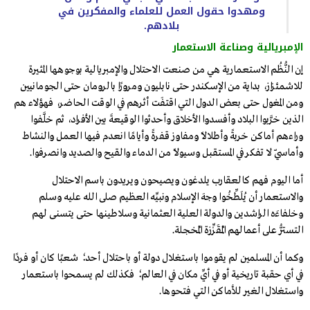
ومهدوا حقول العمل للعلماء والمفكرين في
بلادهم.
الإمبريالية وصناعة الاستعمار
إن النُّظُم الاستعمارية هي من صنعت الاحتلال والإمبريالية بوجوهها المثيرة
للاشمئزاز، بداية من الإسكندر حتى نابليون ومرورًا بالرومان حتى الجومانيين
ومن المغول حتى بعض الدول التي اقتفَت أثرهم في الوقت الحاضر، فهؤلاء هم
الذين خرَّبوا البلاد وأفسدوا الأخلاق وأحدثوا الوقيعةَ بين الأفراد، ثم خلَّفوا
وراءهم أماكن خربةً وأطلالًا ومفاوز قفرةً وأيامًا انعدم فيها العمل والنشاط
وأماسيّ لا تفكر في المستقبل وسيولًا من الدماء والقيح والصديد وانصرفوا.
أما اليوم فهم كالعقارب يلدغون ويصيحون ويريدون باسم الاحتلال
والاستعمار أن يُلَطِّخُوا وجهَ الإسلام ونبيِّه العظيم صلى الله عليه وسلم
وخلفاءَه الراشدين والدولة العلية العثمانية وسلاطينها حتى يتسنى لهم
التستُّر على أعمالهم المُقَزِّزة المُخجلة.
وكما أن المسلمين لم يقوموا باستغلال دولة أو باحتلال أحد؛ شعبًا كان أو فردًا
في أي حقبة تاريخية أو في أيِّ مكان في العالم؛ فكذلك لم يسمحوا باستعمار
واستغلال الغير للأماكن التي فتحوها.