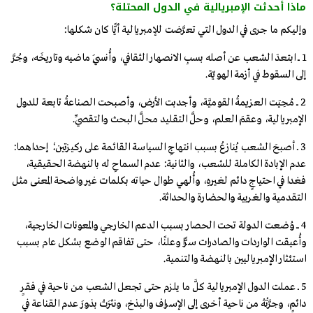
ماذا أحدثت الإمبريالية في الدول المحتلة؟
وإليكم ما جرى في الدول التي تعرَّضت للإمبريالية أيًّا كان شكلها:
1 ـــ ابتعدَ الشعب عن أصله بسبِ الانصهار الثقافي، وأُنسِيَ ماضيه وتاريخَه، وجُرَّ
إلى السقوط في أزمة الهويّة.
2 ـــ مُحِيَت العزيمةُ القوميَّة، وأجدبت الأرض، وأصبحت الصناعةُ تابعة للدول
الإمبريالية، وعقمَ العلم، وحلَّ التقليد محلَّ البحث والتقصِّي.
3 ــ أصبحَ الشعب يُنازعُ بسبب انتهاجِ السياسة القائمة على ركيزتين؛ إحداهما:
عدم الإبادة الكاملة للشعب، والثانية: عدم السماحِ له بالنهضة الحقيقية،
فغدا في احتياجٍ دائم لغيرِهِ، وأُلهي طوال حياته بكلمات غير واضحة المعنى مثل
التقدمية والغربية والحضارة والحداثة.
4 ــــ وُضعت الدولة تحت الحصار بسبب الدعم الخارجي والمعونات الخارجية،
وأُعيقت الواردات والصادرات سرًّا وعلنًا، حتى تفاقم الوضع بشكل عام بسبب
استئثار الإمبرياليين بالنهضة والتنمية.
5 ــ عملت الدول الإمبريالية كلَّ ما يلزم حتى تجعل الشعب من ناحية في فقرٍ
دائمٍ، وجرَّتْهُ من ناحية أخرى إلى الإسراف والبذخ، ونثرَتْ بذورَ عدم القناعة في