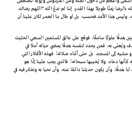
(سُورَةُ التَّوْبِةِ : 9/72) أنّ الرضا الإلهي أسمى وأعظم من دخول الجنة ومن الفردوس ورؤية المصطفى
 بالرضا زمنًا طويلًا بهذا القدر، إننا لم ندعُ الله “اللهم رضاك،
 وليس هذا الأمد فحسب، بل لو طال بنا العمر لكان علينا أن
 هدفًا علويًّا سامقًا، فوقع على عاتق المسلمين السعي الحثيث
ويُعنَى به، فمن يحدد لنفسه هدفًا يمضي حياته أملًا في
و مشيه إلى المسجد، بل حتى أثناء صلاته؛ فهذه الأفكار التي
ه كأنها دعاء، ولا يُخيبها سبحانه؛ فالذي يجب علينا إذًا هو
ا هدفًا، وأن يكون حديثنا دائمًا عنه، وأن نحيا به ونفكر فيه في