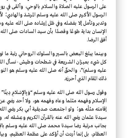
على الرسول عليه الصلاة والسلام بالوحي، وألقى في رو
الرسول الأكرم صلى الله عليه وسلم المرشدَ والهادي؛ 
وتدبر وتأمل إلا بفضله وفي ظل إرشاده صلى الله عليه وسل
الإنسان بداية طوعًا وقصدًا بأن سيد السادات صلى الله عل
أفق الرضا.
وبينما يبلغ البعض بالسير والسلوك الروحاني رتبة ما تو
كل شيء بميزان الشريعة في شطحات وطيش -نسأل الله ال
عليه وسلم)”، والحقّ أنه صلى الله عليه وسلم هو النور ك
ذلك المقام الذي أحرزه.
وقول رسول الله صلى الله عليه وسلم “وَبِالْإِسْلَامِ دِينًا” 
الإسلام وفهمه مثلما وعاه وفهمه هو، ولا أحد رضي عن 
إقامته مثلُه هو؛ ولو اجتمعت صديقية أبي بكر رضي ال
سيدنا عثمان رضي الله عنه بالقرآن الكريم وعِشقه له، ورت
بجانب مرتبة رضا سيدنا محمد صلى الله عليه وسلم بالإس
العظام، بل إنما أردت أن أؤكد على عظمة العظيم، وبيا