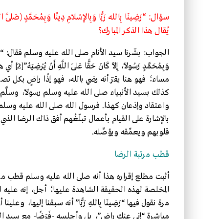
يُقال هذا الذكر المبارك؟
الجواب: بشّرنا سيد الأنام صلى الله عليه وسلم فقال: “مَنْ قَالَ إِذَا أَ
وَبِمُحَمَّد
مساء؛ فهو هنا يقرّ أنه رضي بالله، فهو إذًا راضٍ بكل تصرف
كذلك بسيد الأنبياء صلى الله عليه وسلم رسولًا، وسلَّم
واعتقاد وإذعان كهذا. فرسول الله صلى الله عليه وسلم 
بالإشارة على القيام بأعمال تبلّغُهم أفق ذاك الرضا الذي أ
قلوبهم ويعمِّقه ويؤصِّله.
قطب مرتبة الرضا
أثبت مطلع إقراره هذا أنه صلى الله عليه وسلم قطب مرتبة الر
المخلصة لهذه الحقيقة الشاهدة عليها؛ أجل، إنه عليه ا
مرة نقول فيها “رَضِينَا بِاللهِ رَبًّا” أنه سبقنا إليها، و
مباشرة “إني عنك راضٍ”، بل وأجلسه -فَرَضًا- مع سيد ال