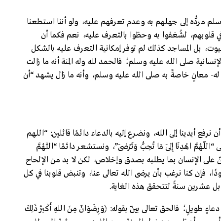
وسلم مردُّه إلى جهلهم به وعدم تعرفهم عليه، ولو أننا استطعنا
 قلوبهم، لشُغفوا به وحظوا بالتعرف عليه، نعم فكما أن
بيوت، بل المساجد كذلك لم توفر إمكانية التعرف عليه بالشكل
سانية صلى الله عليه وسلم؛ فالحمد لله وله المنة أنه ما زالت
له- معانٍ خاصةٌ به صلى الله عليه وسلم، وأنه ما زال يشهد “أن
نرفع أيدينا إلى الله، ونضرع إليه بالدعاء دائمًا قائلين: “اللهم
مَّ اهْدِنَا إِلَى مَا تُحِبُّ وَتَرْضَى”، ونستشعر دائمًا “اللّٰهُمَّ
َه سيمُنّ على الإنسان بما يطلبه بصدق وإخلاص، لكن لا بد من الإلحاح
ًا، فإن كنا نرغب بأن يرضى الله تعالى عنا، وتنبض قلوبنا في كل
بل عشرين سنةً لتتحقق هذه الغاية.
يلٍ؛ فالحق تعالى بيّن بقوله: ﴿وَرِضْوَانٌ مِنَ اللهِ أَكْبَرُ ذَلِكَ