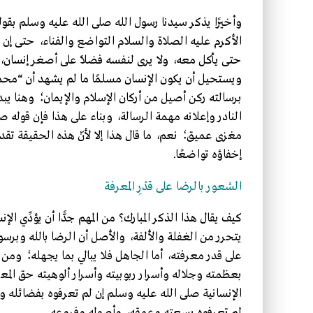
وأخيرًا يذكر سيدنا رسول الله صلى الله عليه وسلم بقوله “و
الأكرم عليه الصلاة والسلام التواضع والفناء، حتى إن ك
حتى يأكل معه، ولا يرى لنفسه فضلًا على أصغر إنسان، وق
ويستحيل أن يكون الإنسان مسلمًا ما لم يشهد أن “محمدًا 
برسالته ركن أصيل من أركان الإسلام والإيمان؛ وهنا يبدو
النادر وإعلانه مهمة الرسالة، وبناء على هذا فإن قوله صلى 
مغزى عميق؛ نعم، ما قال هذا إلا لأنّ هذه الحقيقة تقدي
إخفاؤه تواضعًا.
الشعور بالرضا على قدْرِ المعرفة
كيف يقال هذا الذكر المبارك؟ من المهم جدًّا أن يؤدِّي
يتحرر من الغفلة والألفة، والأصل أن الرضا بالله وبرسول
على قدر معرفته، أما الجاهل فلا يبالي بما يجهله؛ ومن 
بعظمته وجلاله وأسرار ربوبيته وأسرار ألوهيته حق المع
الإنسانية صلى الله عليه وسلم إن لم تعرفوه بفضائله 
لم تعرفوه بسعته وعمقه، وأصوله وفروعه.