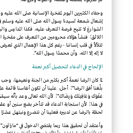
وجفاء الكثيرين اليوم لمفخرة الإنسانية صلى الله عليه 
إشعال شمعة لسيدنا رسول الله صلى الله عليه وسلم في
الشوارعَ لا تتيح فرصة التعرف عليه، فكذا المدارس وال
اللائق؛ فنشأ هؤلاء محرومين من التعرف على مفخرة الإن
تتلألأ في قلب إنساننا –رغم كل هذا الإهمال الذي تعرض 
لا إله إلا الله، وأن محمدًا رسول الله”.
الإلحاح في الدعاء لتحصيل أكبر نعمة
لما كان الرضا نعمةً أكبر بكثير من الجنة ونعيمها، وجب أن 
بلِّغنا أفق الرضا”؛ أجل، علينا أن تكون أنفاسنا قائمة على “اللّهُ
عَفْوَكَ وَعَافِيَتَكَ وَرِضَاكَ”؛ لأن الله تعالى وعد بأنّ
في هذا؛ لأن استجابة الدعاء قد تتأخر بضع سنين أو عقود
لحظة بالرضا عن تدبيره فعلينا أن نتضرع ونبتهل عشرًا 
وأعتقد أن تحقيق هذا ربما يقتضي الدخولَ في “ماراثون” دعاءٍ طو