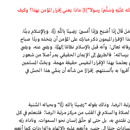
سؤال: “رَضِينَا بِالله رَبًّا وَبِالإِسْلاَمِ دِينًا وَبِمُحَمَّدٍ (صَلَّى الله عَلَيْهِ وَسَلَّم) رسولًا”[1] ماذا يعني إقرار المؤمن بهذا؟ وكيف
صْبَحَ وَإِذَا أَمْسَى: رَضِينَا بِاللَّهِ رَبًّا، وَبِالْإِسْلَامِ دِينًا،
ٍ رَسُولًا، إِلَّا كَانَ حَقًّا عَلَى اللَّهِ أَنْ يُرْضِيَهُ”[2] أي هذا الإقرار الميمون ذكر مبارك على المؤمن أن يتخذه وردًا صباح
اته تعالى؛ وأنه قبل بالإسلام نظامًا إلهيًّا، ورضي عنه، ورضي
 برسالته؛ فالطريق إلى الإيمان الحقيقي يمر أصلًا من شعور
يعلمنا بهذا الإقرار النفيس حقيقة مهمة، ويحُثّ المسلمين
قروا به بألسنتهم، إقرارًا من شأنه أن ينمِّي هذا الحسَّ في
ضا، وذلك بقوله “رَضِينَا بِاللهِ رَبًّا” وبحياته السَّنية
لصلاة والسلام في القلب من مركز مرتبة الرضا؛ فلنعلم في كل
علينا أن نقتدي به، بل حتى لو حلّق إنسان نحو السموات، وناداه ربّه
سادات جنبًا إلى جنب، وأنعم عليه بالإلهام والواردات كما أنعم