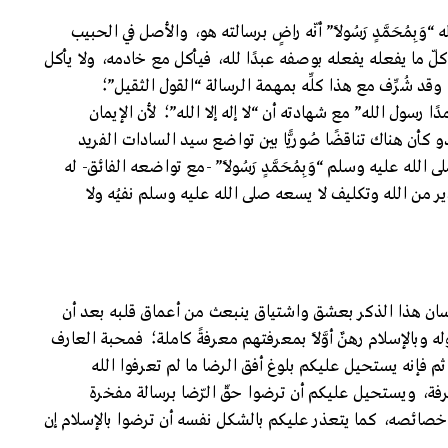
َبِمُحَمَّدٍ رَسُولًا” أنّه راضٍ برسالته هو، والأصل في الحبيب
لّ ما يفعله يفعله بوصفه عبدًا لله، فيأكل مع خادمه، ولا يأكل
د شُرِّف مع هذا كلِّه بمهمة الرسالة “القول الثقيل”؛
رسول الله” مع شهادته أن “لا إله إلا الله”؛ لأن الإيمان
 كأن هناك تناقضًا صُوريًّا بين تواضع سيد السادات الفريد
الله عليه وسلم “وَبِمُحَمَّدٍ رَسُولًا” -مع تواضعه الفائق- له
ر من الله وتكليف لا يسعه صلى الله عليه وسلم نفيُه ولا
 الإنسان هذا الذكر بعشق واشتياق ينبعث من أعماق قلبه بعد أن
ه وبالإسلام رهنٌ أوَّلًا بمعرفتهم معرفةً كاملة؛ فمحبة العارف
ثم فإنه يستحيل عليكم بلوغ أفق الرضا ما لم تعرفوا الله
رفة، ويستحيل عليكم أن ترضوا حقّ الرّضا برسالة مفخرة
وخصائصه، كما يتعذر عليكم بالشكل نفسه أن ترضوا بالإسلام إن