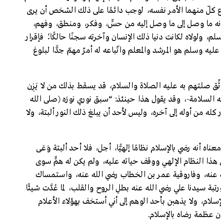
ع كلّ منهما الأمر نفسه، لوجب دائمًا على ذلك الشخص أن يرى
لأنه ما وصل إلى ما وصل إليه من حسٍّ، وفكر، ومنطق، وفهم،
م، ولولاه لكانت دنيا ذلك الإنسان وآخرته سجنًا حالكًا؛ فإقرار
يه وسلم هو المرشد والمعلم واتّباعه له أمرٌ مهمّ جدًّا لبلوغ
ثِّق صلتهم به عليه الصلاة والسلام، قد يسقط بذلك من لا يَزِن
سلامة-، وقد يقول هذا حينئذ: “سبق نوري نورَه (صلى الله
له من أوله إلى آخره، وليس لأحد أن يبلغ ذلك النور ألبتة، ولا
معناه أنه رضي بالإسلام نظامًا إلهيًّا، أجل، فلا أحد ألبتة وَعَى
هذا النظام الإلهي ووقف حياته عليه، ولم يكن له همٌّ سوى
له عنه، وفاروقية عمر بن الخطاب رضي الله عنه، واستمساك
بة سيدنا علي رضي الله عنه بطلِ الروح والقلب، لما عُدَّت شيئًا
لام، ولا يذهبن بأحد الوهم إلى أني أستخف بهؤلاء الأعلام
ن عظمة رضاه بالإسلام.