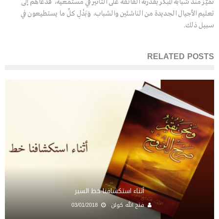
تَمَيَّزَ منذ شبابه المبكر بقدرته الفائقة على التأثير في مستمعيه، فدعاهم إلى
تعليم الأجيال الجديدة من الناشئين والشباب، وَبَذْلِ كلِّ ما يستطيعون في
سبيل ذلك.
RELATED POSTS
أثناء استكشافنا خط السير
فتح الله كولن
03/01/2018