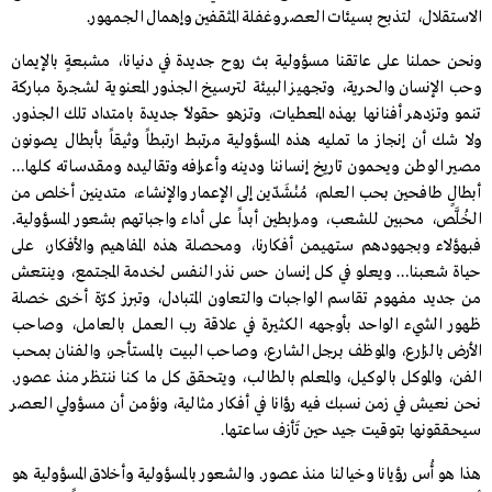
الاستقلال، لتذبح بسيئات العصر وغفلة المثقفين وإهمال الجمهور.
ونحن حملنا على عاتقنا مسؤولية بث روح جديدة في دنيانا، مشبعةٍ بالإيمان
وحب الإنسان والحرية، وتجهيز البيئة لترسيخ الجذور المعنوية لشجرة مباركة
تنمو وتزدهر أفنانها بهذه المعطيات، وتزهو حقولاً جديدة بامتداد تلك الجذور.
ولا شك أن إنجاز ما تمليه هذه المسؤولية مرتبط ارتبطاً وثيقاً بأبطال يصونون
مصير الوطن ويحمون تاريخ إنساننا ودينه وأعرافه وتقاليده ومقدسـاته كلها…
أبطالٍ طافحين بحب العلم، مُنْشَدّين إلى الإعمار والإنشاء، متدينين أخلص من
الخُلَّص، محبين للشعب، ومرابطين أبداً على أداء واجباتهم بشعور المسـؤولية.
فبهؤلاء وبجهودهم ستهيمن أفكارنا، ومحصلة هذه المفاهيم والأفكار، على
حيـاة شعبنا… ويعلو في كل إنسان حس نذر النفس لخدمة المجتمع، وينتعش
من جديد مفهوم تقاسم الواجبات والتعاون المتبادل، وتبرز كرّة أخرى خصلة
ظهور الشيء الواحد بأوجهه الكثيرة في علاقة رب العمل بالعامل، وصاحب
الأرض بالزارع، والموظف برجل الشارع، وصاحب البيت بالمستأجر، والفنان بمحب
الفن، والموكل بالوكيل، والمعلم بالطالب، ويتحقق كل ما كنـا ننتظر منذ عصور.
نحن نعيش في زمن نسبك فيه رؤانا في أفكار مثالية، ونؤمن أن مسؤولي العصر
سيحققونها بتوقيت جيد حين تَأزف ساعتها.
هذا هو أُس رؤيانا وخيالنا منذ عصور. والشعور بالمسؤولية وأخلاق المسؤولية هو