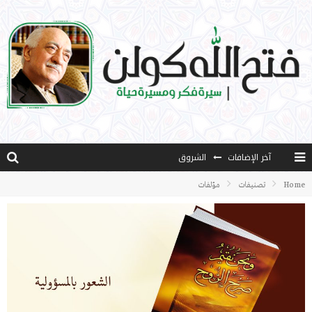
آخر الإضافات
الشروق
المثقفون المتعلقون بالأماني والخيالات
Home
تصنيفات
مؤلفات
تضحيات خدام الإسلام المعاصرين
نفحات قدسية في خدمة أمتنا
كتاب معراج الروح الصلاة: 32-مراتب الطهارة في الصلاة