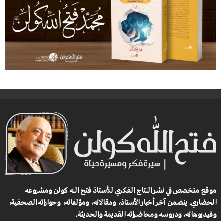
موقع متخصص في نشر النتاج الفكري للأستاذ فتح الله كولن ومشروعه
الحضاري.
يتضمن آخر أخبار الأستاذ، ومقالاته، ومؤلفاته، وحواراته الصحفية،
وفيديوهاته، ودروسه ومحاضراته القديمة والحديثة.