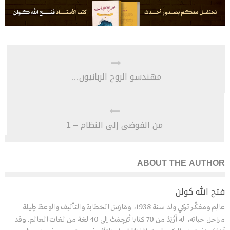
مهندسو الروح الربانيون…
من الفوضى إلى النظام – 1
ABOUT THE AUTHOR
فتح الله كولن
عالِم ومفكِّر تركي ولد سنة 1938، ومَارَسَ الخطابة والتأليف والوعظ طِيلة
مراحل حياته، له أَزْيَدُ من 70 كتابا تُرْجِمَتْ إلى 40 لغة من لغات العالم. وقد