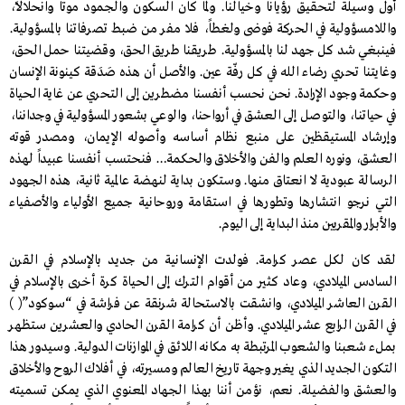
أول وسيلة لتحقيق رؤيانا وخيالنا. ولما كان السكون والجمود موتاً وانحلالاً،
واللامسؤولية في الحركة فوضى ولغطاً، فلا مفر من ضبط تصرفاتنا بالمسؤولية.
فينبغي شد كل جهد لنا بالمسؤولية. طريقنا طريق الحق، وقضيتنا حمل الحق،
وغايتنا تحري رضاء الله في كل رفّة عين. والأصل أن هذه صَدَقة كينونة الإنسان
وحكمة وجود الإرادة. نحن نحسب أنفسنا مضطرين إلى التحري عن غاية الحياة
في حياتنـا، والتوصل إلى العشق في أرواحنا، والوعي بشعور المسؤولية في وجداننا،
وإرشاد المستيقظين على منبع نظام أساسه وأصوله الإيمان، ومصدر قوته
العشق، ونوره العلم والفن والأخلاق والحكمة… فنحتسب أنفسنا عبيداً لهذه
الرسالة عبودية لا انعتاق منها. وستكون بداية لنهضة عالمية ثانية، هذه الجهود
التي نرجو انتشارها وتطورها في استقامة وروحانية جميع الأولياء والأصفياء
والأبرار والمقربين منذ البداية إلى اليوم.
لقد كان لكل عصر كرامة. فولدت الإنسانية من جديـد بالإسلام في القرن
السادس الميلادي، وعاد كثير من أقوام التـرك إلى الحياة كرة أخرى بالإسلام في
القرن العاشر الميلادي، وانشقت بالاستحالة شرنقة عن فراشة في “سـوكود”( )
في القرن الرابع عشر الميلادي. وأظن أن كرامة القرن الحادي والعشرين ستظهر
بملء شعبنا والشعوب المرتبطة به مكانه اللائق في الموازنات الدولية. وسيدور هذا
التكون الجديد الذي يغير وجهة تاريخ العالم ومسيرته، في أفلاك الروح والأخلاق
والعشق والفضيلة. نعم، نؤمن أننا بهذا الجهاد المعنوي الذي يمكن تسميته