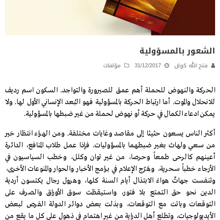
الشعور بالمسؤولية
فتح الله كولن
31/12/2017
مؤلفات
الحركة والنهوض للحملة أهم عمق للصيرورة والتواجد. السكون اسم رديف
للانحلال والموت. أما ارتباط الحركة بالمسؤولية فهو البُعد الإنساني الأول لها. ولا
يمكن ادعاء الكمال في حركة أو نهوض لحملة من غير ضبطها بالمسؤولية.
أكثر الناس يسعون حثيثا إلى مقاصد وغايات مختلفة. ومن الهراء انتظار خير
من سعي ولهاث بغير ضبطهما بالمسؤوليات. فإذا عمل طلاب المنافع، الدائرة
أعينهم كالرحى طمعاً وحرصا، من غير توان وكلل، وخطب السياسيون في
الأرجاء خطباً سحرية، وهَرّج الإعلام في برامج الأخبار والحوار والمنوعات الأخرى،
وتنفست جهاتٌ هواءَ الابتذال أيام السنة كلها، وهرول رجال يكتسون أردية
الدين نحو حق التمتع بلا فتور، واستيقظت سوق الأوراق والصرف على
التوقعات وباتت مع التوقعات، وبذلت بعض دوائر الدولة الفرص لبعض
الأيديولوجيات، وتطلع أهل الدراية من غير اهتمام في ذهول على كل ما يقع من