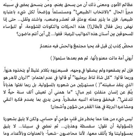
عظائم الأمور، ومعنى ذلك أن من يسحق يغنم، ومن ينسحق يمضى في سـبيله
مبرراً الحال “بالانتخاب الطبيعي!” ومستسلماً وراضخاً لكل شيء باعتباره
طبيعيا، فإن ما يلزم عمله يومئذٍ قد تعسّر وصعب، واشتد وثقل… حتى إذا
نهض رجل فقال لأبطال(!) هذه الحركات والتكونات المشؤومة، أو للبؤساء
المسحوقين بين أسنان هذه الدواليب المرعبة: قفوا… إلى أين أنتم ماضون؟
محضُ كِذب إن قيل قد يحيا مجتمعٌ والحسُ فيه منعدمُ
أروني أمة ماتت معنوياتُها، ثم هم بعدها سلِموا( )
فإن لم يصفعوه ولم يبصقوا في وجهه، فسيعزروه بكلام غليظ أو يتخذوه هزواً.
وربما قالوا: “كل شاة تناط برجليها” أو قالوا في عدم اهتمام: “الربان الماهر هو
الذي ينقذ سفينته”( ) مستهزئين من شعوره بالمسؤولية. بل ربما نفثوا هذياناً
ينُمّ عن إنسان منفلتٍ غير مبالٍ: “ما همني أن تعيش ألف سنة حيةٌ لا
تلدغني!”. فيخفق وجدانه النبيه مضطرباً. ومن يدري بما يصدم فكره النقي
ومشاعره البريئة في هذا القفر من شؤون وأشجان!
ليس شيء من هذا مما يخطر على قلبٍ مؤمنٍ أو حساسٍ. ولكن لا يليق بشعورنا
بالمسؤولية أن نقول: سفسطة وهذيان… ثم نمضي في سبيلنا… لا يليق
بمسؤوليتنا ولا يأتلف معها، لأننا محاصرون -شعباً- بالعداوات وبالأعداء. وما