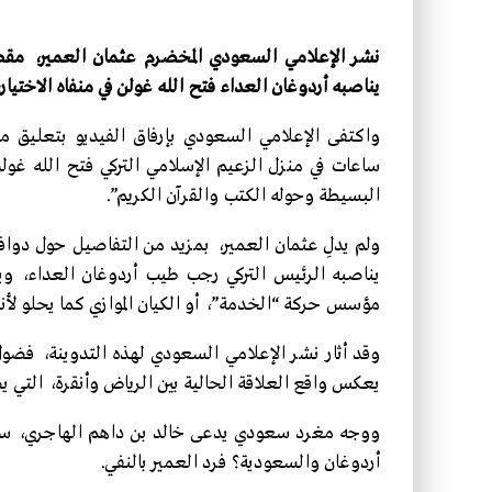
نشر الإعلامي السعودي المخضرم عثمان العمير، مقطع في
يناصبه أردوغان العداء فتح الله غولن في منفاه الاختياري
واكتفى الإعلامي السعودي بإرفاق الفيديو بتعليق 
ساعات في منزل الزعيم الإسلامي التركي فتح الله غولن ف
البسيطة وحوله الكتب والقرآن الكريم”.
ولم يدلِ عثمان العمير، بمزيد من التفاصيل حول دواف
يناصبه الرئيس التركي رجب طيب أردوغان العداء، ويته
مؤسس حركة “الخدمة”، أو الكيان الموازي كما يحلو لأن
وقد أثار نشر الإعلامي السعودي لهذه التدوينة، فضول
يعكس واقع العلاقة الحالية بين الرياض وأنقرة، التي يص
ووجه مغرد سعودي يدعى خالد بن داهم الهاجري، سؤالا 
أردوغان والسعودية؟ فرد العمير بالنفي.