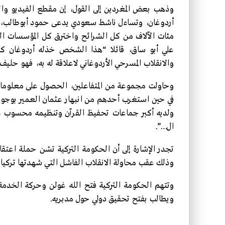
وذهب بعض المغردين إلى القول، إن مقطع الفيديو والط
أردوغان، وتساءل ناشط سعودي يدعى حمود أبوطالب، “
مئات الآلاف من كل الشرائح واخترق كل المؤسسات الع
علي أبو ساق، قائلا “هذا الشخص خذله أردوغان كثير
والانقلاب المسرحي الأردوغاني لاعلاقة له به، فهو حليف
وحاولت مجموعة من المتفاعلين، الحصول على معلومات 
في حين استغرب أحدهم من انبهار عثمان العمير بوجود 
ولديه أكبر جماعات تحفيظ القرآن وتنظيمه محسوب على
ال…”.
تجدر الإشارة إلى أن الحكومة التركية تشن حملة اعت
وذلك عقب محاولة الانقلاب الفاشل التي شهدتها تركيا ف
وتتهم الحكومة التركية فتح الله غولن وحركة الخدمة ب
ويطالب بفتح تحقيق دولي حول مدبريه.