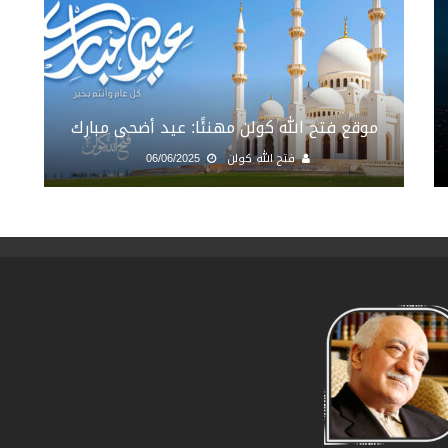
موقع فتح الله كولن مهنئًا: عيد أضحى مبارك
فتح الله كولن
06/06/2025