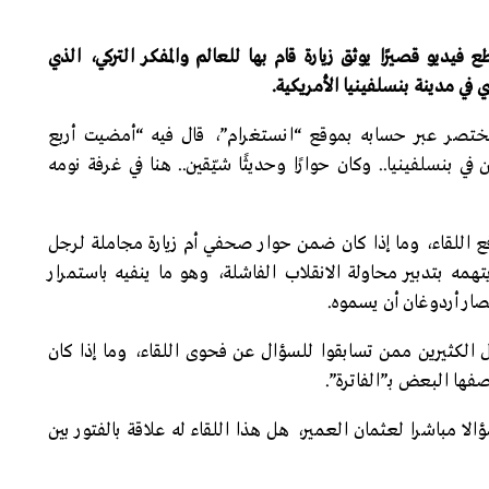
ديو قصيرًا يوثق زيارة قام بها للعالم والمفكر التركي، الذي
 في مدينة بنسلفينيا الأمريكية.
مختصر عبر حسابه بموقع “انستغرام”، قال فيه “أمضيت أربع
ي بنسلفينيا.. وكان حوارًا وحديثًا شيّقين.. هنا في غرفة نومه
ع اللقاء، وما إذا كان ضمن حوار صحفي أم زيارة مجاملة لرجل
مه بتدبير محاولة الانقلاب الفاشلة، وهو ما ينفيه باستمرار
صار أردوغان أن يسموه.
 الكثيرين ممن تسابقوا للسؤال عن فحوى اللقاء، وما إذا كان
فها البعض بـ”الفاترة”.
مباشرا لعثمان العمير، هل هذا اللقاء له علاقة بالفتور بين