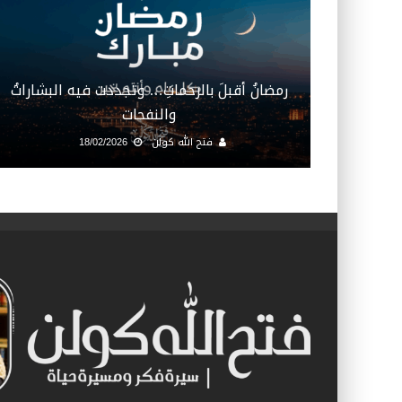
رمضانُ أقبلَ بالرحماتِ… وتجددت فيه البشاراتُ
والنفحات
فتح الله كولن
18/02/2026